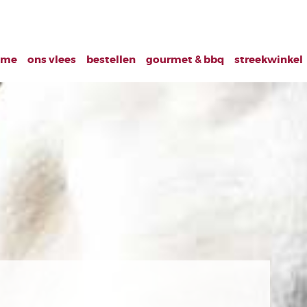
ome
ons vlees
bestellen
gourmet & bbq
streekwinkel