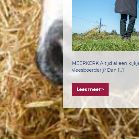
MEERKERK Altijd al een kijkj
vleesboerderij? Dan […]
Lees meer >