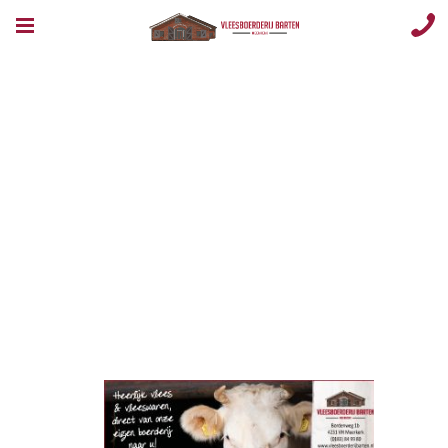
Vleesboerderij
wkn 15