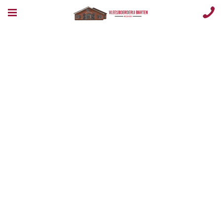
VB AD-
Rivierenland
advertentie
158×92