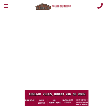
thumbnail_Vlee
week 31