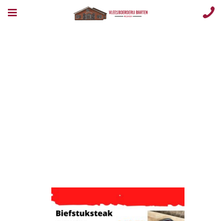
Rundersteaks
– 1