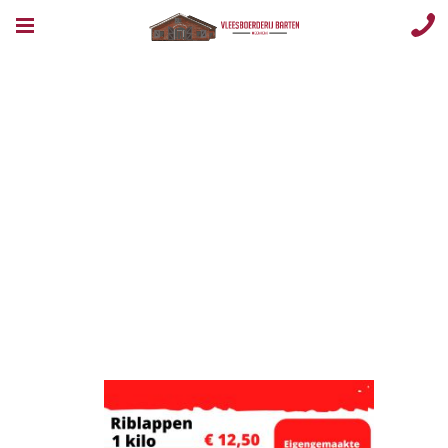
Runderriblappe
– 1