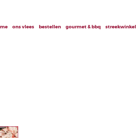
ome
ons vlees
bestellen
gourmet & bbq
streekwinkel
1