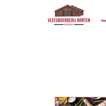
h
Opmaak 