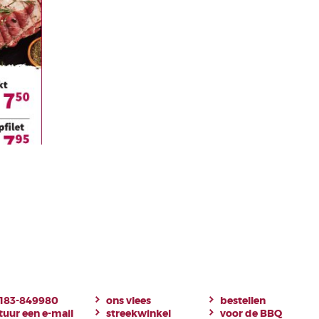
183-849980
ons vlees
bestellen
tuur een e-mail
streekwinkel
voor de BBQ