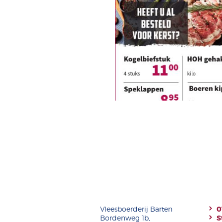
Vleesboerderij Barten
0
Bordenweg 1b,
S