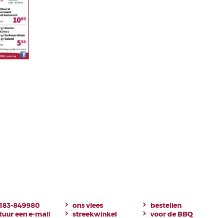
183-849980
ons vlees
bestellen
tuur een e-mail
streekwinkel
voor de BBQ