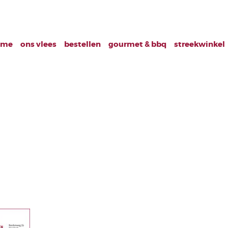
ome
ons vlees
bestellen
gourmet & bbq
streekwinkel
1