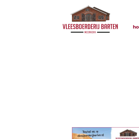
h
Opmaak 