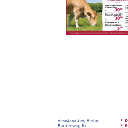
Vleesboerderij Barten
0
Bordenweg 1b,
S