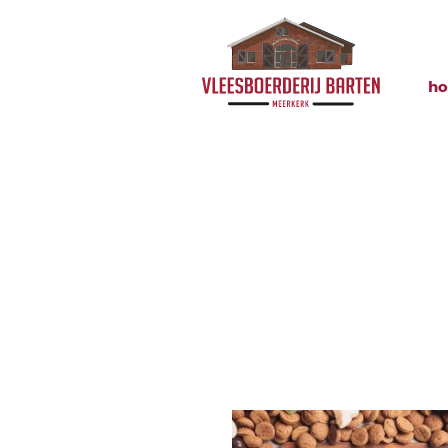
h
openingst