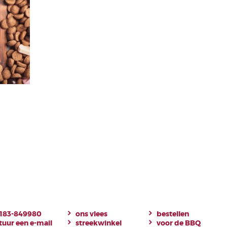
183-849980
ons vlees
bestellen
tuur een e-mail
streekwinkel
voor de BBQ