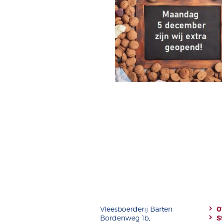
Vleesboerderij Barten
0
Bordenweg 1b,
S