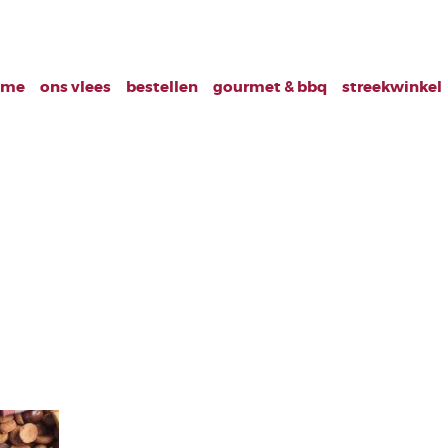
ome
ons vlees
bestellen
gourmet & bbq
streekwinkel
ijden 5 december1