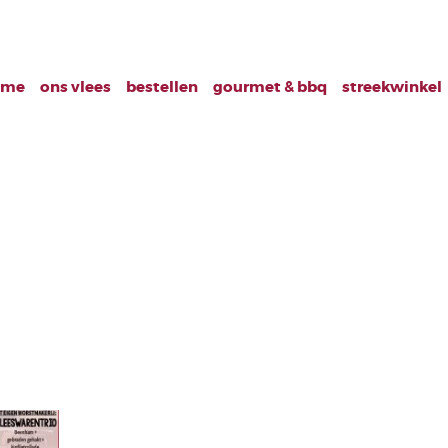
ome
ons vlees
bestellen
gourmet & bbq
streekwinkel