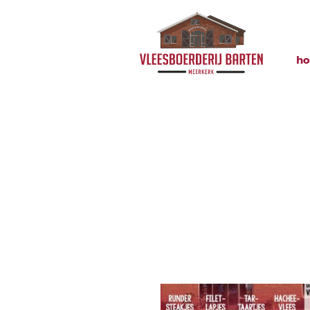
h
Knipsel