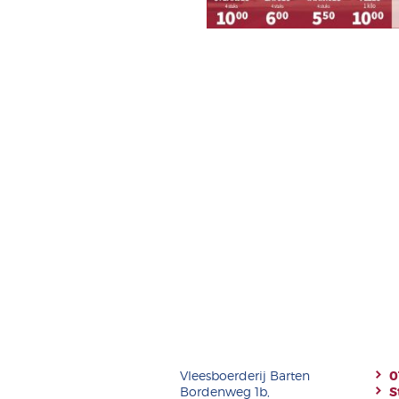
Vleesboerderij Barten
0
Bordenweg 1b,
S