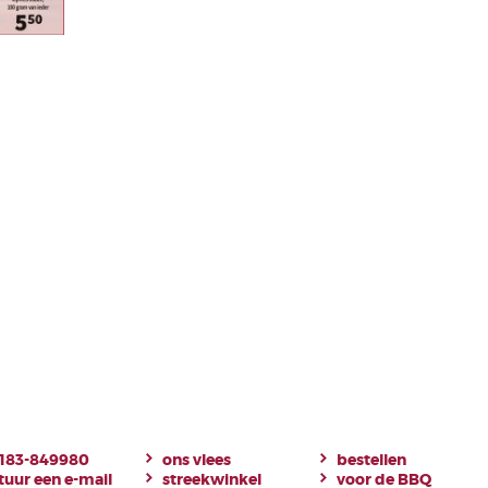
183-849980
ons vlees
bestellen
tuur een e-mail
streekwinkel
voor de BBQ