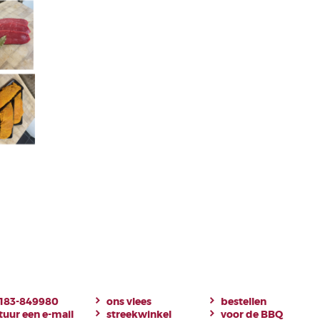
183-849980
ons vlees
bestellen
tuur een e-mail
streekwinkel
voor de BBQ