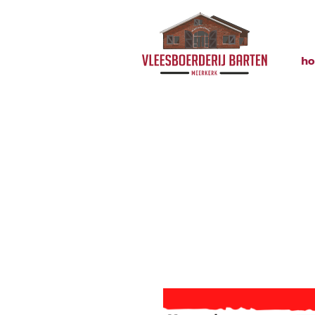
h
Image