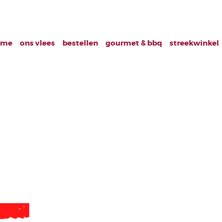
ome
ons vlees
bestellen
gourmet & bbq
streekwinkel