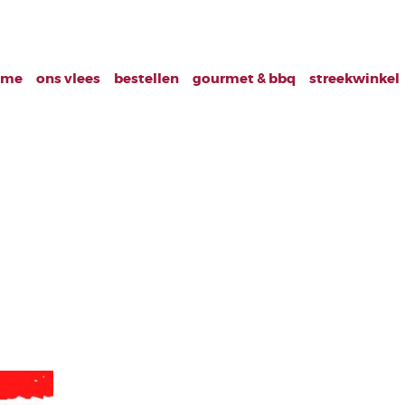
ome
ons vlees
bestellen
gourmet & bbq
streekwinkel
g geldig tm 4 feb