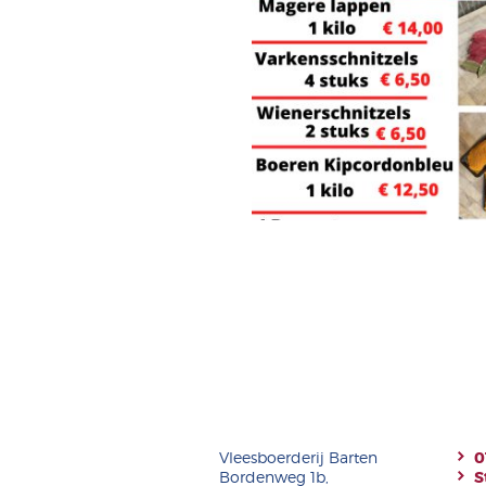
Vleesboerderij Barten
0
Bordenweg 1b,
S