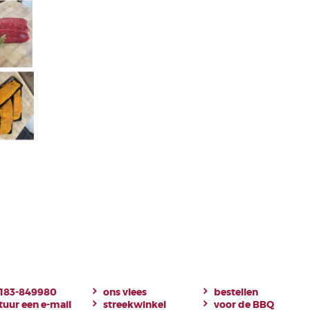
183-849980
ons vlees
bestellen
tuur een e-mail
streekwinkel
voor de BBQ