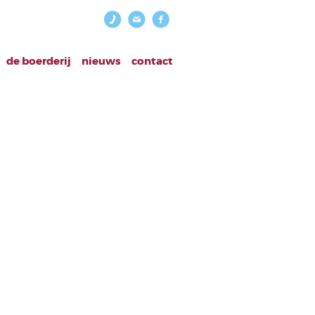
de boerderij
nieuws
contact
rauri.png