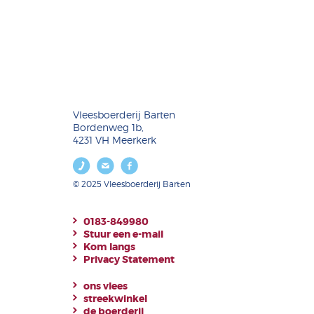
Vleesboerderij Barten
Bordenweg 1b,
4231 VH Meerkerk
© 2025 Vleesboerderij Barten
0183-849980
Stuur een e-mail
Kom langs
Privacy Statement
ons vlees
streekwinkel
de boerderij