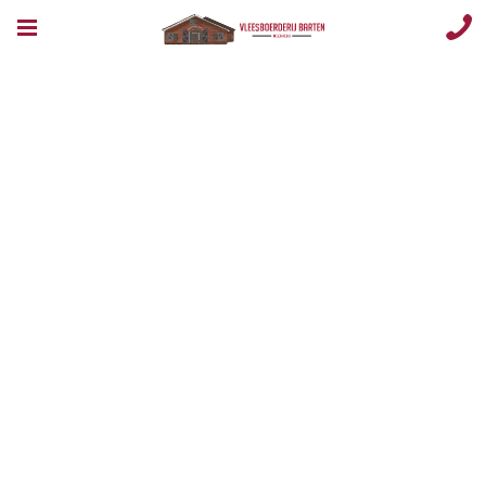
Aanbieding
geldig tm
11
februari.png