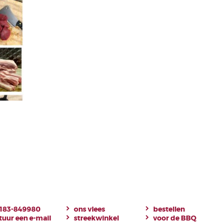
183-849980
ons vlees
bestellen
tuur een e-mail
streekwinkel
voor de BBQ