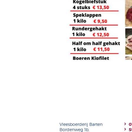
Vleesboerderij Barten
0
Bordenweg 1b,
S