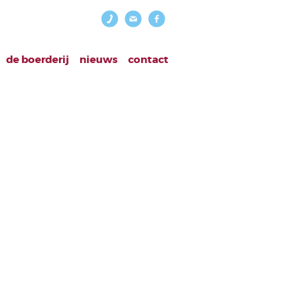
de boerderij
nieuws
contact
bruari.png