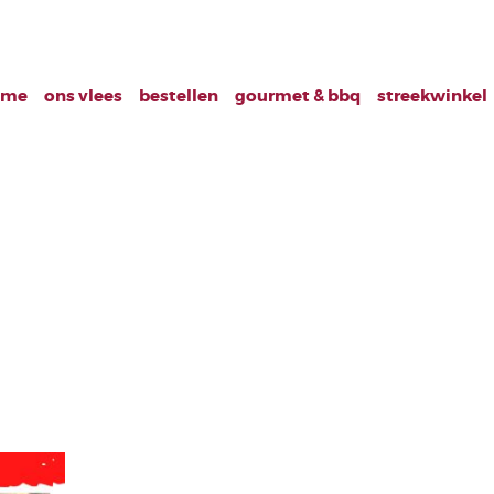
ome
ons vlees
bestellen
gourmet & bbq
streekwinkel
g geldig tm 11 fe