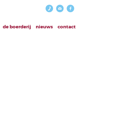
de boerderij
nieuws
contact
780_429844706035