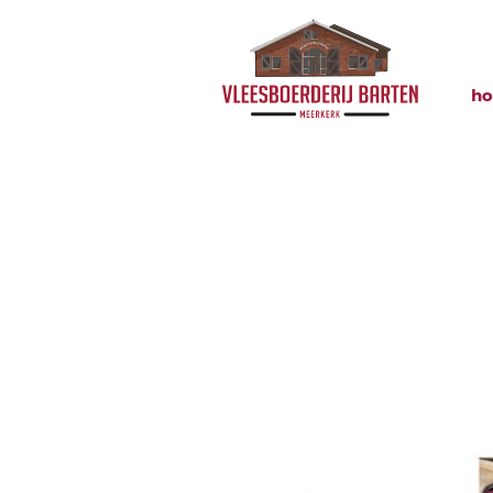
h
32660023