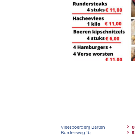
Vleesboerderij Barten
0
Bordenweg 1b,
S