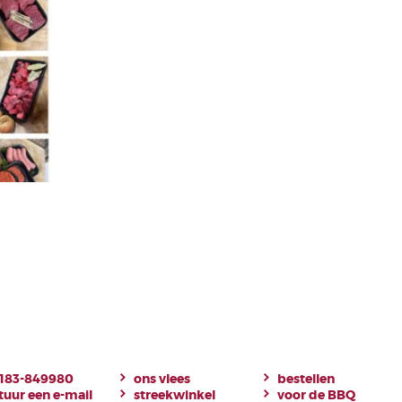
183-849980
ons vlees
bestellen
tuur een e-mail
streekwinkel
voor de BBQ