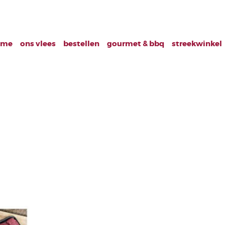
ome
ons vlees
bestellen
gourmet & bbq
streekwinkel
7_1529868367518